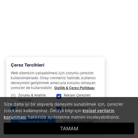
Çerez Tercihleri
Web sitemizin çalışabilmesi için zorunlu çerezler
kullanılmaktadır. Onay vermeniz halinde, kullanıcı
deneyimini geliştirmek amacıyla zorunlu olmayan
çerezler de kullanılabilir.
Gizlilik & Çerez Politikası
Zorunlu & Analitik
Reklam Çerezleri
Çerezler
Size daha iyi bir alışveriş deneyimi sunabilmek için, çerezler
Kullanıcı Verisi (Ads)
Kişiselleştirme
(cookies) kullanıyoruz. Detaylı bilgi için
kişisel verilerin
korunması
hakkında aydınlatma metnini inceleyebilirsiniz.
Tümünü Kabul Et
Seçimleri Kaydet
TAMAM