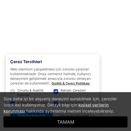
Çerez Tercihleri
Web sitemizin çalışabilmesi için zorunlu çerezler
kullanılmaktadır. Onay vermeniz halinde, kullanıcı
deneyimini geliştirmek amacıyla zorunlu olmayan
çerezler de kullanılabilir.
Gizlilik & Çerez Politikası
Zorunlu & Analitik
Reklam Çerezleri
Çerezler
Size daha iyi bir alışveriş deneyimi sunabilmek için, çerezler
Kullanıcı Verisi (Ads)
Kişiselleştirme
(cookies) kullanıyoruz. Detaylı bilgi için
kişisel verilerin
korunması
hakkında aydınlatma metnini inceleyebilirsiniz.
Tümünü Kabul Et
Seçimleri Kaydet
TAMAM