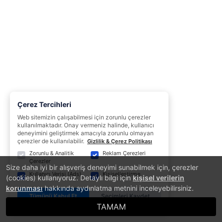
Çerez Tercihleri
Web sitemizin çalışabilmesi için zorunlu çerezler
kullanılmaktadır. Onay vermeniz halinde, kullanıcı
deneyimini geliştirmek amacıyla zorunlu olmayan
çerezler de kullanılabilir.
Gizlilik & Çerez Politikası
Zorunlu & Analitik
Reklam Çerezleri
Çerezler
Size daha iyi bir alışveriş deneyimi sunabilmek için, çerezler
Kullanıcı Verisi (Ads)
Kişiselleştirme
(cookies) kullanıyoruz. Detaylı bilgi için
kişisel verilerin
korunması
hakkında aydınlatma metnini inceleyebilirsiniz.
Tümünü Kabul Et
Seçimleri Kaydet
TAMAM