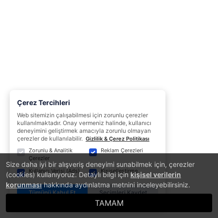
Çerez Tercihleri
Web sitemizin çalışabilmesi için zorunlu çerezler
kullanılmaktadır. Onay vermeniz halinde, kullanıcı
deneyimini geliştirmek amacıyla zorunlu olmayan
çerezler de kullanılabilir.
Gizlilik & Çerez Politikası
Zorunlu & Analitik
Reklam Çerezleri
Çerezler
Size daha iyi bir alışveriş deneyimi sunabilmek için, çerezler
Kullanıcı Verisi (Ads)
Kişiselleştirme
(cookies) kullanıyoruz. Detaylı bilgi için
kişisel verilerin
korunması
hakkında aydınlatma metnini inceleyebilirsiniz.
Tümünü Kabul Et
Seçimleri Kaydet
TAMAM