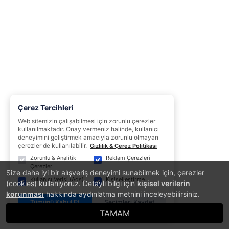
Çerez Tercihleri
Web sitemizin çalışabilmesi için zorunlu çerezler
kullanılmaktadır. Onay vermeniz halinde, kullanıcı
deneyimini geliştirmek amacıyla zorunlu olmayan
çerezler de kullanılabilir.
Gizlilik & Çerez Politikası
Zorunlu & Analitik
Reklam Çerezleri
Çerezler
Size daha iyi bir alışveriş deneyimi sunabilmek için, çerezler
Kullanıcı Verisi (Ads)
Kişiselleştirme
(cookies) kullanıyoruz. Detaylı bilgi için
kişisel verilerin
korunması
hakkında aydınlatma metnini inceleyebilirsiniz.
Tümünü Kabul Et
Seçimleri Kaydet
TAMAM