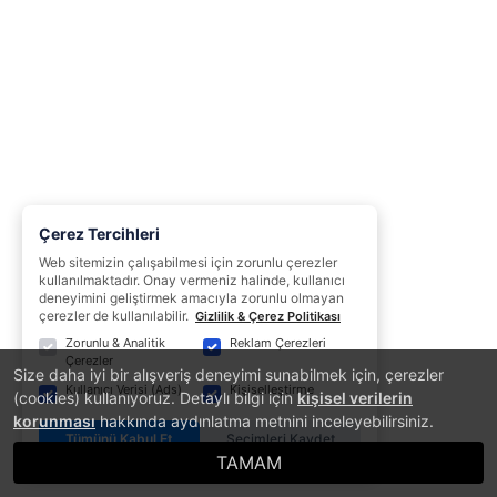
Çerez Tercihleri
Web sitemizin çalışabilmesi için zorunlu çerezler
kullanılmaktadır. Onay vermeniz halinde, kullanıcı
deneyimini geliştirmek amacıyla zorunlu olmayan
çerezler de kullanılabilir.
Gizlilik & Çerez Politikası
Zorunlu & Analitik
Reklam Çerezleri
Çerezler
Size daha iyi bir alışveriş deneyimi sunabilmek için, çerezler
Kullanıcı Verisi (Ads)
Kişiselleştirme
(cookies) kullanıyoruz. Detaylı bilgi için
kişisel verilerin
korunması
hakkında aydınlatma metnini inceleyebilirsiniz.
Tümünü Kabul Et
Seçimleri Kaydet
TAMAM