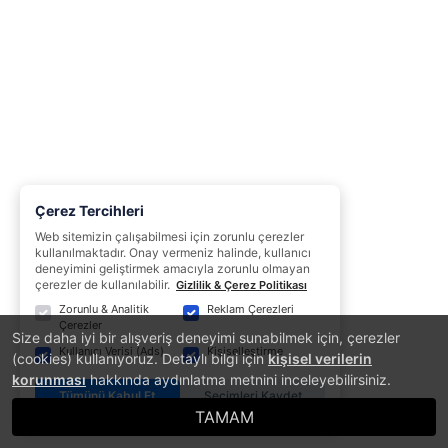
Çerez Tercihleri
Web sitemizin çalışabilmesi için zorunlu çerezler
kullanılmaktadır. Onay vermeniz halinde, kullanıcı
deneyimini geliştirmek amacıyla zorunlu olmayan
çerezler de kullanılabilir.
Gizlilik & Çerez Politikası
Zorunlu & Analitik
Reklam Çerezleri
Çerezler
Size daha iyi bir alışveriş deneyimi sunabilmek için, çerezler
Kullanıcı Verisi (Ads)
Kişiselleştirme
(cookies) kullanıyoruz. Detaylı bilgi için
kişisel verilerin
korunması
hakkında aydınlatma metnini inceleyebilirsiniz.
Tümünü Kabul Et
Seçimleri Kaydet
TAMAM