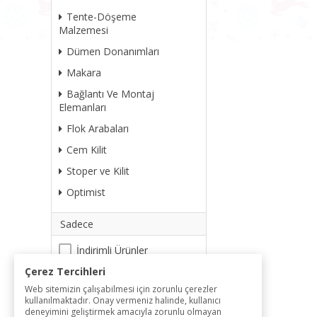
Tente-Döşeme
Malzemesi
Dümen Donanımları
Makara
Bağlantı Ve Montaj
Elemanları
Flok Arabaları
Cem Kilit
Stoper ve Kilit
Optimist
Sadece
İndirimli Ürünler
Yeni Ürünler
Çerez Tercihleri
Stokta Olanlar
Web sitemizin çalışabilmesi için zorunlu çerezler
Kargo Bedava Ürünler
kullanılmaktadır. Onay vermeniz halinde, kullanıcı
Fotoğraflı Ürünler
deneyimini geliştirmek amacıyla zorunlu olmayan