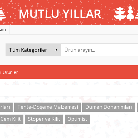
işim
i Ürünler
ları
Tente-Döşeme Malzemesi
Dümen Donanımları
Cem Kilit
Stoper ve Kilit
Optimist