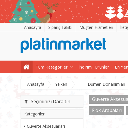
Anasayfa
Sipariş Takibi
Müşteri Hizmetleri
İlet
Tüm Kategoriler
İndirimli Ürünler
En Yen
Anasayfa
Yelken
Dümen Donanımları
Güverte Aksesuar
Seçiminizi Daraltın
Flok Arabaları
Kategoriler
Güverte Aksesuarları