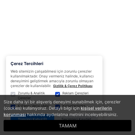
Çerez Tercihleri
Web sitemizin çalışabilmesi için zorunlu çerezler
kullanılmaktadır. Onay vermeniz halinde, kullanıcı
deneyimini geliştirmek amacıyla zorunlu olmayan
çerezler de kullanılabilir.
Gizlilik & Çerez Politikası
Zorunlu & Analitik
Reklam Çerezleri
Çerezler
Size daha iyi bir alışveriş deneyimi sunabilmek için, çerezler
Kullanıcı Verisi (Ads)
Kişiselleştirme
(cookies) kullanıyoruz. Detaylı bilgi için
kişisel verilerin
korunması
hakkında aydınlatma metnini inceleyebilirsiniz.
Tümünü Kabul Et
Seçimleri Kaydet
TAMAM