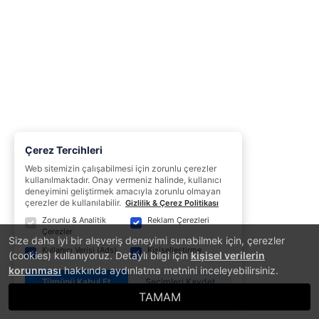
Çerez Tercihleri
Web sitemizin çalışabilmesi için zorunlu çerezler
kullanılmaktadır. Onay vermeniz halinde, kullanıcı
deneyimini geliştirmek amacıyla zorunlu olmayan
çerezler de kullanılabilir.
Gizlilik & Çerez Politikası
Zorunlu & Analitik
Reklam Çerezleri
Çerezler
Size daha iyi bir alışveriş deneyimi sunabilmek için, çerezler
Kullanıcı Verisi (Ads)
Kişiselleştirme
(cookies) kullanıyoruz. Detaylı bilgi için
kişisel verilerin
korunması
hakkında aydınlatma metnini inceleyebilirsiniz.
Tümünü Kabul Et
Seçimleri Kaydet
TAMAM