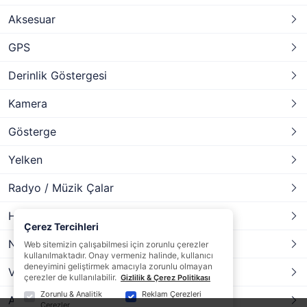
Aksesuar
GPS
Derinlik Göstergesi
Kamera
Gösterge
Yelken
Radyo / Müzik Çalar
Hoparlör
Çerez Tercihleri
NMEA 2000 Kablo ve konnektör
Web sitemizin çalışabilmesi için zorunlu çerezler
kullanılmaktadır. Onay vermeniz halinde, kullanıcı
deneyimini geliştirmek amacıyla zorunlu olmayan
Vhf Aksesuarları
çerezler de kullanılabilir.
Gizlilik & Çerez Politikası
Zorunlu & Analitik
Reklam Çerezleri
Anten
Çerezler