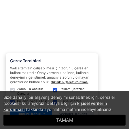
Çerez Tercihleri
Web sitemizin çalışabilmesi için zorunlu çerezler
kullanılmaktadır. Onay vermeniz halinde, kullanıcı
deneyimini geliştirmek amacıyla zorunlu olmayan
çerezler de kullanılabilir.
Gizlilik & Çerez Politikası
Zorunlu & Analitik
Reklam Çerezleri
Çerezler
Size daha iyi bir alışveriş deneyimi sunabilmek için, çerezler
Kullanıcı Verisi (Ads)
Kişiselleştirme
(cookies) kullanıyoruz. Detaylı bilgi için
kişisel verilerin
korunması
hakkında aydınlatma metnini inceleyebilirsiniz.
Tümünü Kabul Et
Seçimleri Kaydet
TAMAM