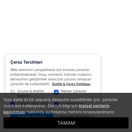
Çerez Tercihleri
Web sitemizin çalışabilmesi için zorunlu çerezler
kullanılmaktadır. Onay vermeniz halinde, kullanıcı
deneyimini geliştirmek amacıyla zorunlu olmayan
çerezler de kullanılabilir.
Gizlilik & Çerez Politikası
Zorunlu & Analitik
Reklam Çerezleri
Çerezler
Size daha iyi bir alışveriş deneyimi sunabilmek için, çerezler
Kullanıcı Verisi (Ads)
Kişiselleştirme
(cookies) kullanıyoruz. Detaylı bilgi için
kişisel verilerin
korunması
hakkında aydınlatma metnini inceleyebilirsiniz.
Tümünü Kabul Et
Seçimleri Kaydet
TAMAM