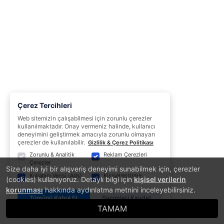
Çerez Tercihleri
Web sitemizin çalışabilmesi için zorunlu çerezler
kullanılmaktadır. Onay vermeniz halinde, kullanıcı
deneyimini geliştirmek amacıyla zorunlu olmayan
çerezler de kullanılabilir.
Gizlilik & Çerez Politikası
Zorunlu & Analitik
Reklam Çerezleri
Çerezler
Size daha iyi bir alışveriş deneyimi sunabilmek için, çerezler
Kullanıcı Verisi (Ads)
Kişiselleştirme
(cookies) kullanıyoruz. Detaylı bilgi için
kişisel verilerin
korunması
hakkında aydınlatma metnini inceleyebilirsiniz.
Tümünü Kabul Et
Seçimleri Kaydet
TAMAM