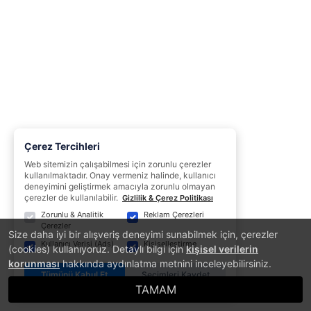
Çerez Tercihleri
Web sitemizin çalışabilmesi için zorunlu çerezler
kullanılmaktadır. Onay vermeniz halinde, kullanıcı
deneyimini geliştirmek amacıyla zorunlu olmayan
çerezler de kullanılabilir.
Gizlilik & Çerez Politikası
Zorunlu & Analitik
Reklam Çerezleri
Çerezler
Size daha iyi bir alışveriş deneyimi sunabilmek için, çerezler
Kullanıcı Verisi (Ads)
Kişiselleştirme
(cookies) kullanıyoruz. Detaylı bilgi için
kişisel verilerin
korunması
hakkında aydınlatma metnini inceleyebilirsiniz.
Tümünü Kabul Et
Seçimleri Kaydet
TAMAM