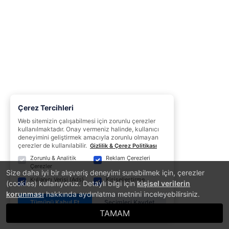
Çerez Tercihleri
Web sitemizin çalışabilmesi için zorunlu çerezler
kullanılmaktadır. Onay vermeniz halinde, kullanıcı
deneyimini geliştirmek amacıyla zorunlu olmayan
çerezler de kullanılabilir.
Gizlilik & Çerez Politikası
Zorunlu & Analitik
Reklam Çerezleri
Çerezler
Size daha iyi bir alışveriş deneyimi sunabilmek için, çerezler
Kullanıcı Verisi (Ads)
Kişiselleştirme
(cookies) kullanıyoruz. Detaylı bilgi için
kişisel verilerin
korunması
hakkında aydınlatma metnini inceleyebilirsiniz.
Tümünü Kabul Et
Seçimleri Kaydet
TAMAM