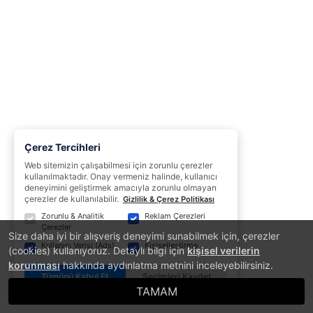
Çerez Tercihleri
Web sitemizin çalışabilmesi için zorunlu çerezler
kullanılmaktadır. Onay vermeniz halinde, kullanıcı
deneyimini geliştirmek amacıyla zorunlu olmayan
çerezler de kullanılabilir.
Gizlilik & Çerez Politikası
Zorunlu & Analitik
Reklam Çerezleri
Çerezler
Size daha iyi bir alışveriş deneyimi sunabilmek için, çerezler
Kullanıcı Verisi (Ads)
Kişiselleştirme
(cookies) kullanıyoruz. Detaylı bilgi için
kişisel verilerin
korunması
hakkında aydınlatma metnini inceleyebilirsiniz.
Tümünü Kabul Et
Seçimleri Kaydet
TAMAM