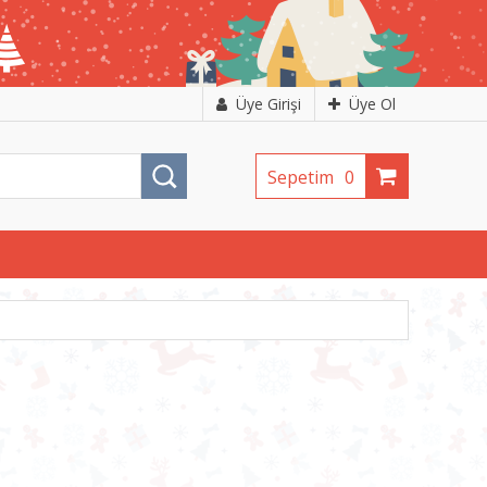
Üye Girişi
Üye Ol
Sepetim
0