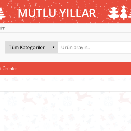
işim
i Ürünler