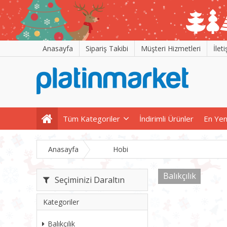
Anasayfa
Sipariş Takibi
Müşteri Hizmetleri
İlet
Tüm Kategoriler
İndirimli Ürünler
En Yen
Anasayfa
Hobi
Balıkçılık
Seçiminizi Daraltın
Kategoriler
Balıkçılık