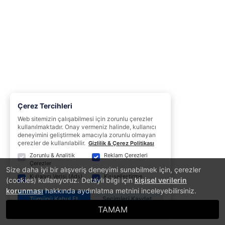
Çerez Tercihleri
Web sitemizin çalışabilmesi için zorunlu çerezler
kullanılmaktadır. Onay vermeniz halinde, kullanıcı
deneyimini geliştirmek amacıyla zorunlu olmayan
çerezler de kullanılabilir.
Gizlilik & Çerez Politikası
Zorunlu & Analitik
Reklam Çerezleri
Çerezler
Size daha iyi bir alışveriş deneyimi sunabilmek için, çerezler
Kullanıcı Verisi (Ads)
Kişiselleştirme
(cookies) kullanıyoruz. Detaylı bilgi için
kişisel verilerin
korunması
hakkında aydınlatma metnini inceleyebilirsiniz.
Tümünü Kabul Et
Seçimleri Kaydet
TAMAM