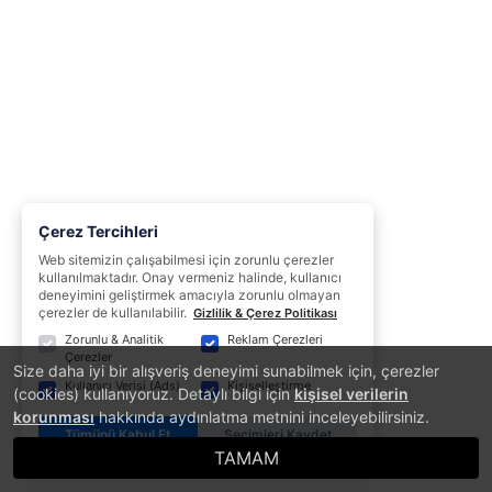
Çerez Tercihleri
Web sitemizin çalışabilmesi için zorunlu çerezler
kullanılmaktadır. Onay vermeniz halinde, kullanıcı
deneyimini geliştirmek amacıyla zorunlu olmayan
çerezler de kullanılabilir.
Gizlilik & Çerez Politikası
Zorunlu & Analitik
Reklam Çerezleri
Çerezler
Size daha iyi bir alışveriş deneyimi sunabilmek için, çerezler
Kullanıcı Verisi (Ads)
Kişiselleştirme
(cookies) kullanıyoruz. Detaylı bilgi için
kişisel verilerin
korunması
hakkında aydınlatma metnini inceleyebilirsiniz.
Tümünü Kabul Et
Seçimleri Kaydet
TAMAM