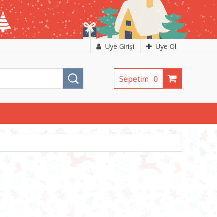
Üye Girişi
Üye Ol
Sepetim
0