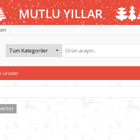
işim
i Ürünler
vertor