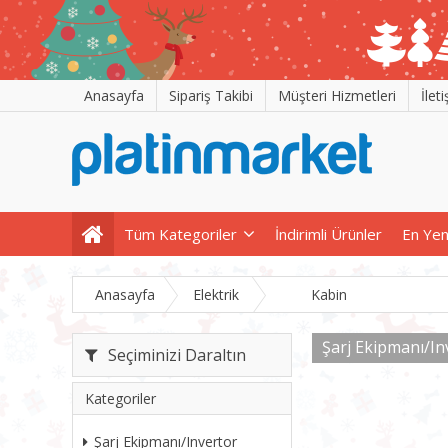
Anasayfa
Sipariş Takibi
Müşteri Hizmetleri
İlet
Tüm Kategoriler
İndirimli Ürünler
En Yen
Anasayfa
Elektrik
Kabin
Şarj Ekipmanı/In
Seçiminizi Daraltın
Kategoriler
Şarj Ekipmanı/Invertor