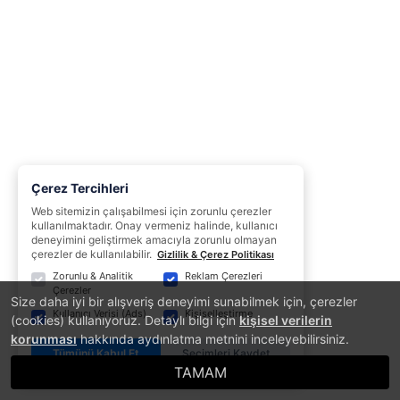
Çerez Tercihleri
Web sitemizin çalışabilmesi için zorunlu çerezler
kullanılmaktadır. Onay vermeniz halinde, kullanıcı
deneyimini geliştirmek amacıyla zorunlu olmayan
çerezler de kullanılabilir.
Gizlilik & Çerez Politikası
Zorunlu & Analitik
Reklam Çerezleri
Çerezler
Size daha iyi bir alışveriş deneyimi sunabilmek için, çerezler
Kullanıcı Verisi (Ads)
Kişiselleştirme
(cookies) kullanıyoruz. Detaylı bilgi için
kişisel verilerin
korunması
hakkında aydınlatma metnini inceleyebilirsiniz.
Tümünü Kabul Et
Seçimleri Kaydet
TAMAM