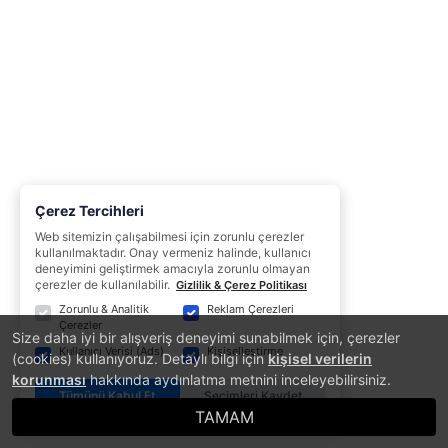
Çerez Tercihleri
Web sitemizin çalışabilmesi için zorunlu çerezler
kullanılmaktadır. Onay vermeniz halinde, kullanıcı
deneyimini geliştirmek amacıyla zorunlu olmayan
çerezler de kullanılabilir.
Gizlilik & Çerez Politikası
Zorunlu & Analitik
Reklam Çerezleri
Çerezler
Size daha iyi bir alışveriş deneyimi sunabilmek için, çerezler
Kullanıcı Verisi (Ads)
Kişiselleştirme
(cookies) kullanıyoruz. Detaylı bilgi için
kişisel verilerin
korunması
hakkında aydınlatma metnini inceleyebilirsiniz.
Tümünü Kabul Et
Seçimleri Kaydet
TAMAM