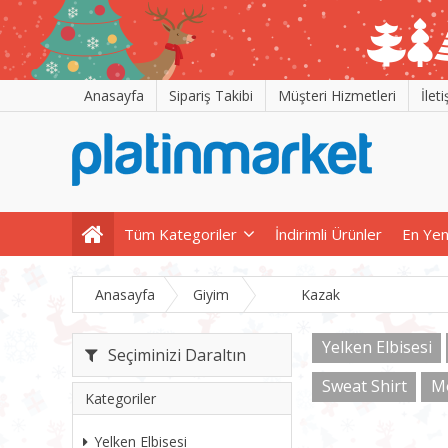
Anasayfa
Sipariş Takibi
Müşteri Hizmetleri
İlet
Tüm Kategoriler
İndirimli Ürünler
En Yen
Anasayfa
Giyim
Kazak
Yelken Elbisesi
Seçiminizi Daraltın
Sweat Shirt
M
Kategoriler
Yelken Elbisesi