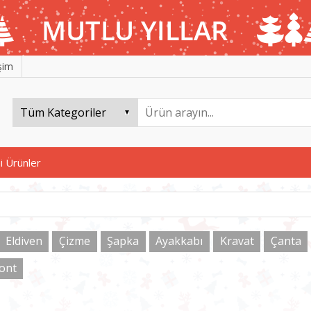
işim
i Ürünler
Eldiven
Çizme
Şapka
Ayakkabı
Kravat
Çanta
ont