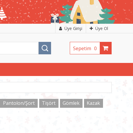
Üye Girişi
Üye Ol
Sepetim
0
Pantolon/Şort
Tişört
Gömlek
Kazak