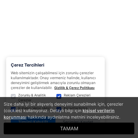
Çerez Tercihleri
Web sitemizin çalışabilmesi için zorunlu çerezler
kullanılmaktadır. Onay vermeniz halinde, kullanıcı
deneyimini geliştirmek amacıyla zorunlu olmayan
çerezler de kullanılabilir.
Gizlilik & Çerez Politikası
Zorunlu & Analitik
Reklam Çerezleri
Çerezler
Size daha iyi bir alışveriş deneyimi sunabilmek için, çerezler
Kullanıcı Verisi (Ads)
Kişiselleştirme
(cookies) kullanıyoruz. Detaylı bilgi için
kişisel verilerin
korunması
hakkında aydınlatma metnini inceleyebilirsiniz.
Tümünü Kabul Et
Seçimleri Kaydet
TAMAM