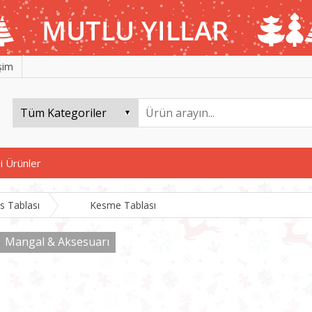
işim
i Ürünler
s Tablası
Kesme Tablası
Mangal & Aksesuarı