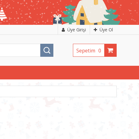
Üye Girişi
Üye Ol
Sepetim
0