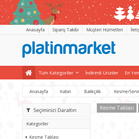
Anasayfa
Sipariş Takibi
Müşteri Hizmetleri
İlet
Tüm Kategoriler
İndirimli Ürünler
En Yen
Anasayfa
Kabin
Balıkçılık
Kesme/Servi
Kesme Tablası
Seçiminizi Daraltın
Kategoriler
Kesme Tablası