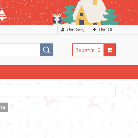
Üye Girişi
Üye Ol
Sepetim
0
na