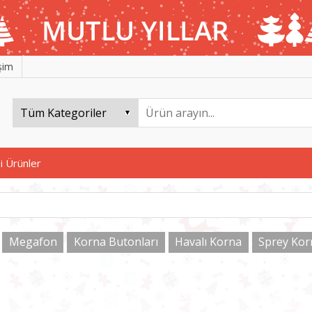
işim
i Ürünler
Megafon
Korna Butonları
Havalı Korna
Sprey Kor