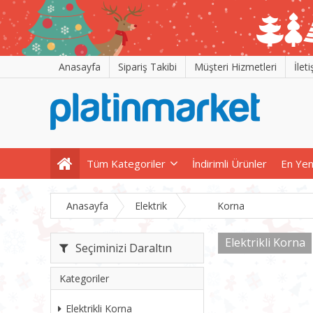
Anasayfa
Sipariş Takibi
Müşteri Hizmetleri
İlet
Tüm Kategoriler
İndirimli Ürünler
En Yen
Anasayfa
Elektrik
Korna
Elektrikli Korna
Seçiminizi Daraltın
Kategoriler
Elektrikli Korna