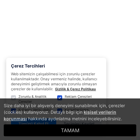
Çerez Tercihleri
Web sitemizin çalışabilmesi için zorunlu çerezler
kullanılmaktadır. Onay vermeniz halinde, kullanıcı
deneyimini geliştirmek amacıyla zorunlu olmayan
çerezler de kullanılabilir.
Gizlilik & Çerez Politikası
Zorunlu & Analitik
Reklam Çerezleri
Çerezler
Size daha iyi bir alışveriş deneyimi sunabilmek için, çerezler
Kullanıcı Verisi (Ads)
Kişiselleştirme
(cookies) kullanıyoruz. Detaylı bilgi için
kişisel verilerin
korunması
hakkında aydınlatma metnini inceleyebilirsiniz.
Tümünü Kabul Et
Seçimleri Kaydet
TAMAM