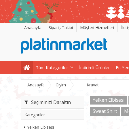
Anasayfa
Sipariş Takibi
Müşteri Hizmetleri
İlet
Tüm Kategoriler
İndirimli Ürünler
En Yen
Anasayfa
Giyim
Kravat
Yelken Elbisesi
Seçiminizi Daraltın
Sweat Shirt
M
Kategoriler
Yelken Elbisesi