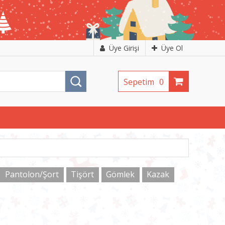
Üye Girişi
Üye Ol
Sepetim
0
Pantolon/Şort
Tişört
Gömlek
Kazak