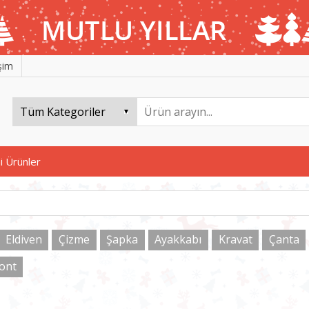
işim
i Ürünler
Eldiven
Çizme
Şapka
Ayakkabı
Kravat
Çanta
ont