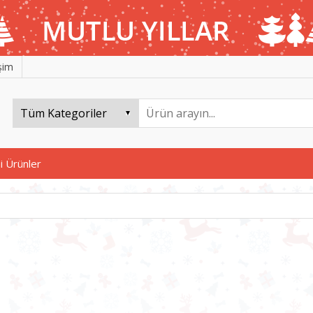
işim
i Ürünler