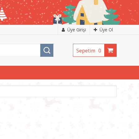
Üye Girişi
Üye Ol
Sepetim
0