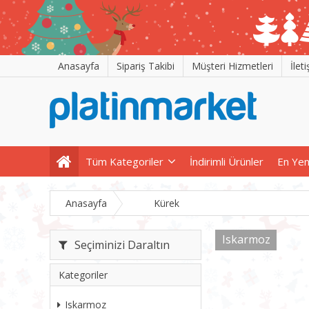
Anasayfa
Sipariş Takibi
Müşteri Hizmetleri
İlet
Tüm Kategoriler
İndirimli Ürünler
En Yen
Anasayfa
Kürek
Iskarmoz
Seçiminizi Daraltın
Kategoriler
Iskarmoz