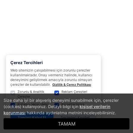
Çerez Tercihleri
Web sitemizin çalışabilmesi için zorunlu çerezler
kullanılmaktadır. Onay vermeniz halinde, kullanıcı
deneyimini geliştirmek amacıyla zorunlu olmayan
çerezler de kullanılabilir.
Gizlilik & Çerez Politikası
Zorunlu & Analitik
Reklam Çerezleri
Çerezler
Size daha iyi bir alışveriş deneyimi sunabilmek için, çerezler
Kullanıcı Verisi (Ads)
Kişiselleştirme
(cookies) kullanıyoruz. Detaylı bilgi için
kişisel verilerin
korunması
hakkında aydınlatma metnini inceleyebilirsiniz.
Tümünü Kabul Et
Seçimleri Kaydet
TAMAM