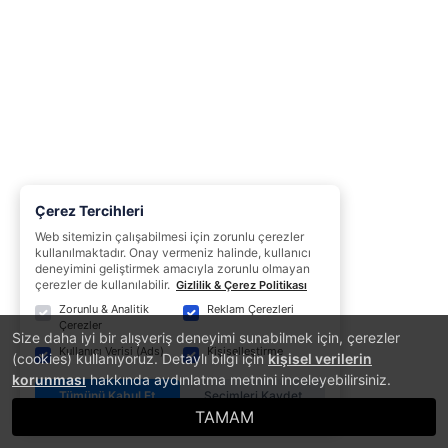
Çerez Tercihleri
Web sitemizin çalışabilmesi için zorunlu çerezler
kullanılmaktadır. Onay vermeniz halinde, kullanıcı
deneyimini geliştirmek amacıyla zorunlu olmayan
çerezler de kullanılabilir.
Gizlilik & Çerez Politikası
Zorunlu & Analitik
Reklam Çerezleri
Çerezler
Size daha iyi bir alışveriş deneyimi sunabilmek için, çerezler
Kullanıcı Verisi (Ads)
Kişiselleştirme
(cookies) kullanıyoruz. Detaylı bilgi için
kişisel verilerin
korunması
hakkında aydınlatma metnini inceleyebilirsiniz.
Tümünü Kabul Et
Seçimleri Kaydet
TAMAM