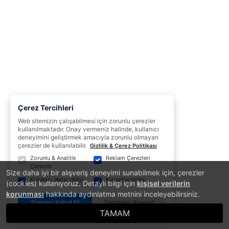
Çerez Tercihleri
Web sitemizin çalışabilmesi için zorunlu çerezler
kullanılmaktadır. Onay vermeniz halinde, kullanıcı
deneyimini geliştirmek amacıyla zorunlu olmayan
çerezler de kullanılabilir.
Gizlilik & Çerez Politikası
Zorunlu & Analitik
Reklam Çerezleri
Çerezler
Size daha iyi bir alışveriş deneyimi sunabilmek için, çerezler
Kullanıcı Verisi (Ads)
Kişiselleştirme
(cookies) kullanıyoruz. Detaylı bilgi için
kişisel verilerin
korunması
hakkında aydınlatma metnini inceleyebilirsiniz.
Tümünü Kabul Et
Seçimleri Kaydet
TAMAM