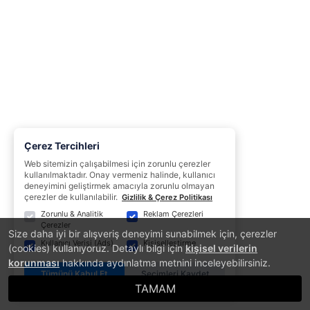
Çerez Tercihleri
Web sitemizin çalışabilmesi için zorunlu çerezler
kullanılmaktadır. Onay vermeniz halinde, kullanıcı
deneyimini geliştirmek amacıyla zorunlu olmayan
çerezler de kullanılabilir.
Gizlilik & Çerez Politikası
Zorunlu & Analitik
Reklam Çerezleri
Çerezler
Size daha iyi bir alışveriş deneyimi sunabilmek için, çerezler
Kullanıcı Verisi (Ads)
Kişiselleştirme
(cookies) kullanıyoruz. Detaylı bilgi için
kişisel verilerin
korunması
hakkında aydınlatma metnini inceleyebilirsiniz.
Tümünü Kabul Et
Seçimleri Kaydet
TAMAM