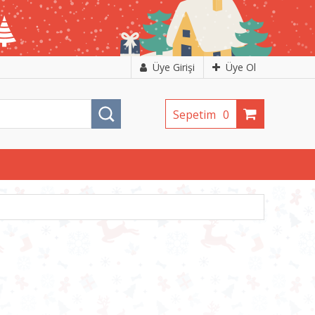
Üye Girişi
Üye Ol
Sepetim
0