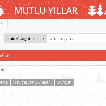
işim
i Ürünler
pmanı
etre
Navigasyon Ekipmanı
Dürbün