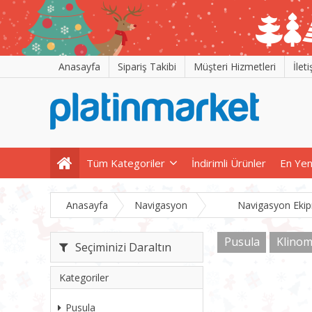
Anasayfa
Sipariş Takibi
Müşteri Hizmetleri
İlet
Tüm Kategoriler
İndirimli Ürünler
En Yen
Anasayfa
Navigasyon
Navigasyon Eki
Pusula
Klinom
Seçiminizi Daraltın
Kategoriler
Pusula