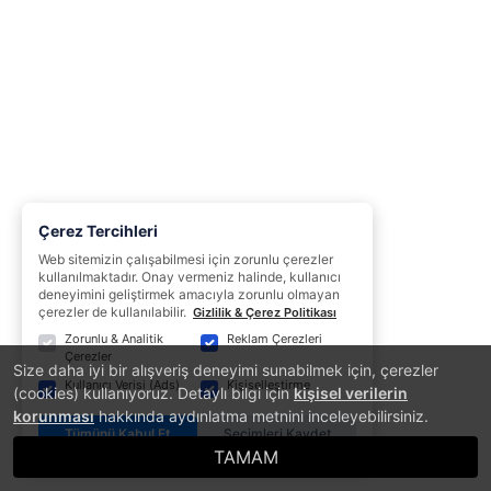
Çerez Tercihleri
Web sitemizin çalışabilmesi için zorunlu çerezler
kullanılmaktadır. Onay vermeniz halinde, kullanıcı
deneyimini geliştirmek amacıyla zorunlu olmayan
çerezler de kullanılabilir.
Gizlilik & Çerez Politikası
Zorunlu & Analitik
Reklam Çerezleri
Çerezler
Size daha iyi bir alışveriş deneyimi sunabilmek için, çerezler
Kullanıcı Verisi (Ads)
Kişiselleştirme
(cookies) kullanıyoruz. Detaylı bilgi için
kişisel verilerin
korunması
hakkında aydınlatma metnini inceleyebilirsiniz.
Tümünü Kabul Et
Seçimleri Kaydet
TAMAM