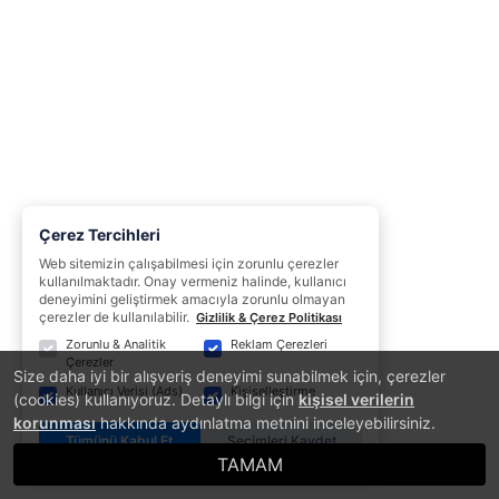
Çerez Tercihleri
Web sitemizin çalışabilmesi için zorunlu çerezler
kullanılmaktadır. Onay vermeniz halinde, kullanıcı
deneyimini geliştirmek amacıyla zorunlu olmayan
çerezler de kullanılabilir.
Gizlilik & Çerez Politikası
Zorunlu & Analitik
Reklam Çerezleri
Çerezler
Size daha iyi bir alışveriş deneyimi sunabilmek için, çerezler
Kullanıcı Verisi (Ads)
Kişiselleştirme
(cookies) kullanıyoruz. Detaylı bilgi için
kişisel verilerin
korunması
hakkında aydınlatma metnini inceleyebilirsiniz.
Tümünü Kabul Et
Seçimleri Kaydet
TAMAM