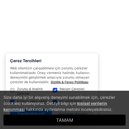
Çerez Tercihleri
Web sitemizin çalışabilmesi için zorunlu çerezler
kullanılmaktadır. Onay vermeniz halinde, kullanıcı
deneyimini geliştirmek amacıyla zorunlu olmayan
çerezler de kullanılabilir.
Gizlilik & Çerez Politikası
Zorunlu & Analitik
Reklam Çerezleri
Çerezler
Size daha iyi bir alışveriş deneyimi sunabilmek için, çerezler
Kullanıcı Verisi (Ads)
Kişiselleştirme
(cookies) kullanıyoruz. Detaylı bilgi için
kişisel verilerin
korunması
hakkında aydınlatma metnini inceleyebilirsiniz.
Tümünü Kabul Et
Seçimleri Kaydet
TAMAM