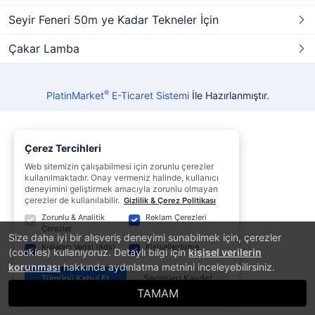
Seyir Feneri 50m ye Kadar Tekneler İçin
Çakar Lamba
®
PlatinMarket
E-Ticaret Sistemi
İle Hazırlanmıştır.
Çerez Tercihleri
Web sitemizin çalışabilmesi için zorunlu çerezler
kullanılmaktadır. Onay vermeniz halinde, kullanıcı
deneyimini geliştirmek amacıyla zorunlu olmayan
çerezler de kullanılabilir.
Gizlilik & Çerez Politikası
Zorunlu & Analitik
Reklam Çerezleri
Çerezler
Size daha iyi bir alışveriş deneyimi sunabilmek için, çerezler
Kullanıcı Verisi (Ads)
Kişiselleştirme
(cookies) kullanıyoruz. Detaylı bilgi için
kişisel verilerin
korunması
hakkında aydınlatma metnini inceleyebilirsiniz.
Tümünü Kabul Et
Seçimleri Kaydet
TAMAM