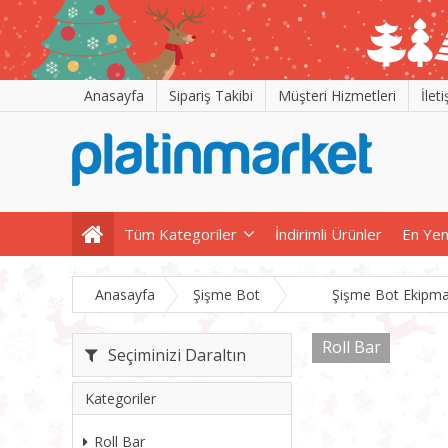
Anasayfa
Sipariş Takibi
Müşteri Hizmetleri
İlet
Tüm Kategoriler
İndirimli Ürünler
En Yen
Anasayfa
Şişme Bot
Şişme Bot Ekipma
Roll Bar
Seçiminizi Daraltın
Kategoriler
Roll Bar