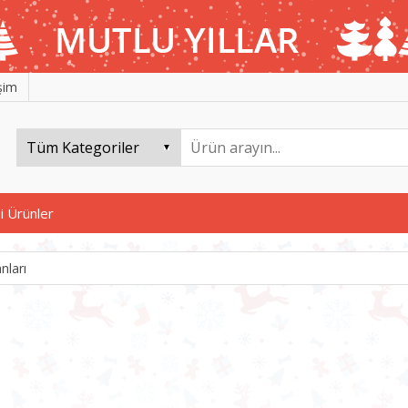
işim
i Ürünler
nları