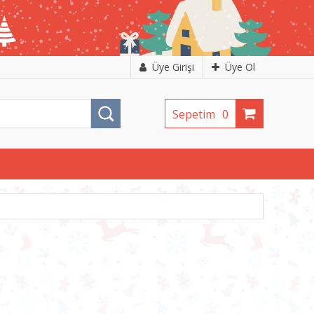
Üye Girişi
Üye Ol
Sepetim
0