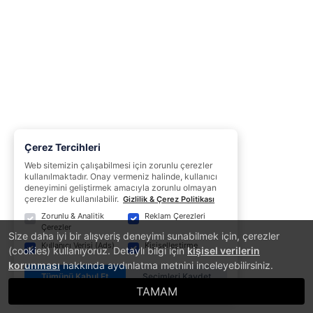
Çerez Tercihleri
Web sitemizin çalışabilmesi için zorunlu çerezler
kullanılmaktadır. Onay vermeniz halinde, kullanıcı
deneyimini geliştirmek amacıyla zorunlu olmayan
çerezler de kullanılabilir.
Gizlilik & Çerez Politikası
Zorunlu & Analitik
Reklam Çerezleri
Çerezler
Size daha iyi bir alışveriş deneyimi sunabilmek için, çerezler
Kullanıcı Verisi (Ads)
Kişiselleştirme
(cookies) kullanıyoruz. Detaylı bilgi için
kişisel verilerin
korunması
hakkında aydınlatma metnini inceleyebilirsiniz.
Tümünü Kabul Et
Seçimleri Kaydet
TAMAM