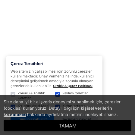
Çerez Tercihleri
Web sitemizin çalışabilmesi için zorunlu çerezler
kullanılmaktadır. Onay vermeniz halinde, kullanıcı
deneyimini geliştirmek amacıyla zorunlu olmayan
çerezler de kullanılabilir.
Gizlilik & Çerez Politikası
Zorunlu & Analitik
Reklam Çerezleri
Çerezler
Size daha iyi bir alışveriş deneyimi sunabilmek için, çerezler
Kullanıcı Verisi (Ads)
Kişiselleştirme
(cookies) kullanıyoruz. Detaylı bilgi için
kişisel verilerin
korunması
hakkında aydınlatma metnini inceleyebilirsiniz.
Tümünü Kabul Et
Seçimleri Kaydet
TAMAM