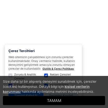
Çerez Tercihleri
Web sitemizin çalışabilmesi için zorunlu çerezler
kullanılmaktadır. Onay vermeniz halinde, kullanıcı
deneyimini geliştirmek amacıyla zorunlu olmayan
çerezler de kullanılabilir.
Gizlilik & Çerez Politikası
Zorunlu & Analitik
Reklam Çerezleri
Çerezler
Size daha iyi bir alışveriş deneyimi sunabilmek için, çerezler
Kullanıcı Verisi (Ads)
Kişiselleştirme
(cookies) kullanıyoruz. Detaylı bilgi için
kişisel verilerin
korunması
hakkında aydınlatma metnini inceleyebilirsiniz.
Tümünü Kabul Et
Seçimleri Kaydet
TAMAM