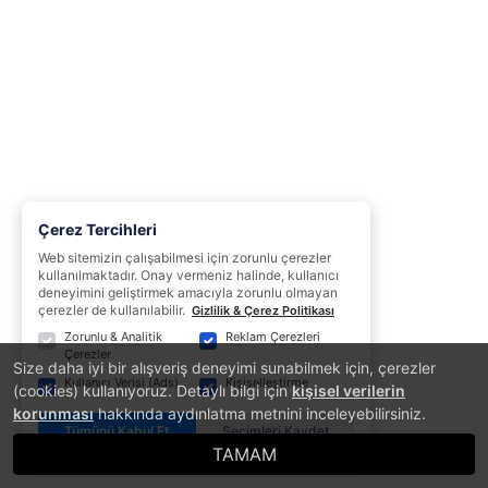
Çerez Tercihleri
Web sitemizin çalışabilmesi için zorunlu çerezler
kullanılmaktadır. Onay vermeniz halinde, kullanıcı
deneyimini geliştirmek amacıyla zorunlu olmayan
çerezler de kullanılabilir.
Gizlilik & Çerez Politikası
Zorunlu & Analitik
Reklam Çerezleri
Çerezler
Size daha iyi bir alışveriş deneyimi sunabilmek için, çerezler
Kullanıcı Verisi (Ads)
Kişiselleştirme
(cookies) kullanıyoruz. Detaylı bilgi için
kişisel verilerin
korunması
hakkında aydınlatma metnini inceleyebilirsiniz.
Tümünü Kabul Et
Seçimleri Kaydet
TAMAM