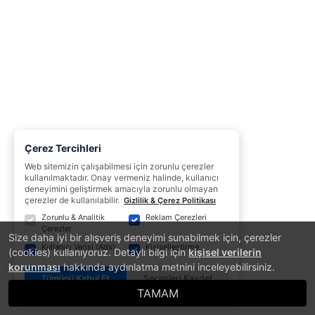
Çerez Tercihleri
Web sitemizin çalışabilmesi için zorunlu çerezler
kullanılmaktadır. Onay vermeniz halinde, kullanıcı
deneyimini geliştirmek amacıyla zorunlu olmayan
çerezler de kullanılabilir.
Gizlilik & Çerez Politikası
Zorunlu & Analitik
Reklam Çerezleri
Çerezler
Size daha iyi bir alışveriş deneyimi sunabilmek için, çerezler
Kullanıcı Verisi (Ads)
Kişiselleştirme
(cookies) kullanıyoruz. Detaylı bilgi için
kişisel verilerin
korunması
hakkında aydınlatma metnini inceleyebilirsiniz.
Tümünü Kabul Et
Seçimleri Kaydet
TAMAM