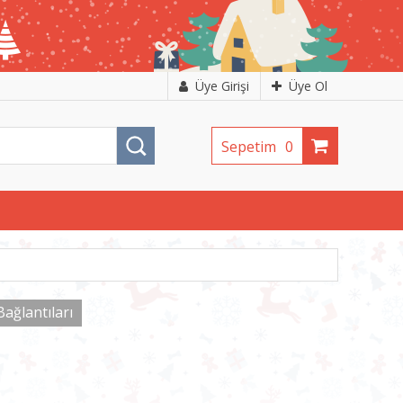
Üye Girişi
Üye Ol
Sepetim
0
ğlantıları