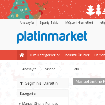
Anasayfa
Sipariş Takibi
Müşteri Hizmetleri
İlet
Tüm Kategoriler
İndirimli Ürünler
En Yen
Anasayfa
Sintine
Tatlı Su
Manuel Sintine 
Seçiminizi Daraltın
Kategoriler
Manuel Sintine Pompası