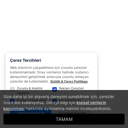
Çerez Tercihleri
Web sitemizin çalışabilmesi için zorunlu çerezler
kullanılmaktadır. Onay vermeniz halinde, kullanıcı
deneyimini geliştirmek amacıyla zorunlu olmayan
çerezler de kullanılabilir.
Gizlilik & Çerez Politikası
Zorunlu & Analitik
Reklam Çerezleri
Çerezler
Size daha iyi bir alışveriş deneyimi sunabilmek için, çerezler
Kullanıcı Verisi (Ads)
Kişiselleştirme
(cookies) kullanıyoruz. Detaylı bilgi için
kişisel verilerin
korunması
hakkında aydınlatma metnini inceleyebilirsiniz.
Tümünü Kabul Et
Seçimleri Kaydet
TAMAM