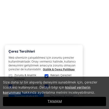
Çerez Tercihleri
Web sitemizin çalışabilmesi için zorunlu çerezler
kullanılmaktadır. Onay vermeniz halinde, kullanıcı
deneyimini geliştirmek amacıyla zorunlu olmayan
çerezler de kullanılabilir.
Gizlilik & Çerez Politikası
Zorunlu & Analitik
Reklam Çerezleri
Çerezler
Size daha iyi bir alışveriş deneyimi sunabilmek için, çerezler
Kullanıcı Verisi (Ads)
Kişiselleştirme
(cookies) kullanıyoruz. Detaylı bilgi için
kişisel verilerin
korunması
hakkında aydınlatma metnini inceleyebilirsiniz.
Tümünü Kabul Et
Seçimleri Kaydet
TAMAM