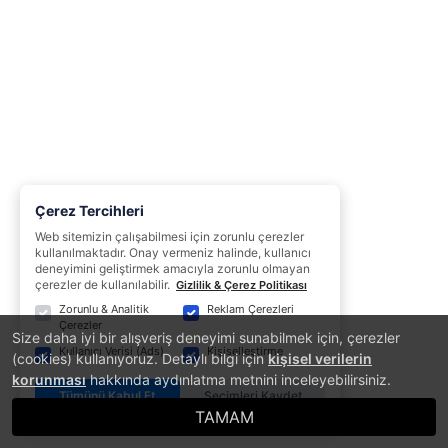
Çerez Tercihleri
Web sitemizin çalışabilmesi için zorunlu çerezler
kullanılmaktadır. Onay vermeniz halinde, kullanıcı
deneyimini geliştirmek amacıyla zorunlu olmayan
çerezler de kullanılabilir.
Gizlilik & Çerez Politikası
Zorunlu & Analitik
Reklam Çerezleri
Çerezler
Size daha iyi bir alışveriş deneyimi sunabilmek için, çerezler
Kullanıcı Verisi (Ads)
Kişiselleştirme
(cookies) kullanıyoruz. Detaylı bilgi için
kişisel verilerin
korunması
hakkında aydınlatma metnini inceleyebilirsiniz.
Tümünü Kabul Et
Seçimleri Kaydet
TAMAM