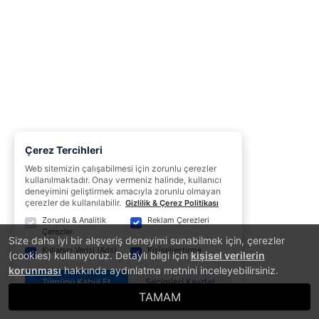
Çerez Tercihleri
Web sitemizin çalışabilmesi için zorunlu çerezler
kullanılmaktadır. Onay vermeniz halinde, kullanıcı
deneyimini geliştirmek amacıyla zorunlu olmayan
çerezler de kullanılabilir.
Gizlilik & Çerez Politikası
Zorunlu & Analitik
Reklam Çerezleri
Çerezler
Size daha iyi bir alışveriş deneyimi sunabilmek için, çerezler
Kullanıcı Verisi (Ads)
Kişiselleştirme
(cookies) kullanıyoruz. Detaylı bilgi için
kişisel verilerin
korunması
hakkında aydınlatma metnini inceleyebilirsiniz.
Tümünü Kabul Et
Seçimleri Kaydet
TAMAM